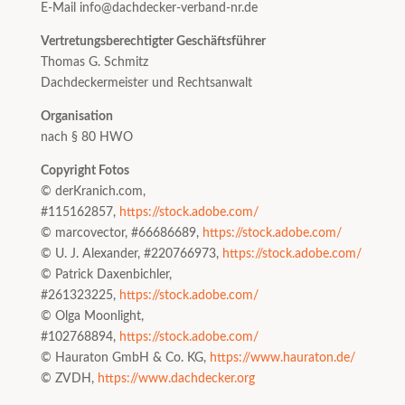
E-Mail info@dachdecker-verband-nr.de
V
ertretungsberechtigter Geschäftsführer
Thomas G. Schmitz
Dachdeckermeister und Rechtsanwalt
Organisation
nach § 80 HWO
Copyright Fotos
© derKranich.com,
#115162857,
https://stock.adobe.com/
© marcovector, #
66686689,
https://stock.adobe.com/
© U. J. Alexander, #220766973
,
https://stock.adobe.com/
© Patrick Daxenbichler,
#261323225
,
https://stock.adobe.com/
© Olga Moonlight,
#102768894
,
https://stock.adobe.com/
© Hauraton GmbH & Co. KG
,
https://www.hauraton.de/
© ZVDH
,
https://www.dachdecker.org