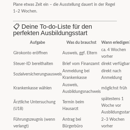
Plane etwas Zeit ein – die Ausstellung dauert in der Regel
1–2 Wochen.
📋 Deine To-do-Liste für den
perfekten Ausbildungsstart
Aufgabe
Was du brauchst
Wann erledigen
ca. 4 Wochen
Girokonto eröffnen
Ausweis, ggf. Eltern
vorher
Steuer-ID bereithalten
Brief vom Finanzamt
direkt verfügbar
Anmeldung bei
direkt nach
Sozialversicherungsausweis
Krankenkasse
Anmeldung
Ausweis,
Krankenkasse wählen
möglichst früh
Ausbildungsnachweis
spätestens 1
Ärztliche Untersuchung
Termin beim
Woche vor
(U18)
Hausarzt
Ausbildungsstar
Führungszeugnis (wenn
Antrag bei
2–3 Wochen
verlangt)
Bürgerbüro
vorher