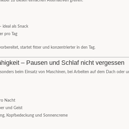
lieber zu diesen einfachen Alternativen greifen:
e
 ideal als Snack
er pro Tag
ereitet, startet fitter und konzentrierter in den Tag.
higkeit – Pausen und Schlaf nicht vergessen
onders beim Einsatz von Maschinen, bei Arbeiten auf dem Dach oder u
ro Nacht
er und Geist
dung, Kopfbedeckung und Sonnencreme