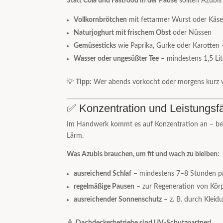
Statt Cola und Fastfood in der Pause
sollten Azubis 
Vollkornbrötchen
mit fettarmer Wurst oder Käs
Naturjoghurt mit frischem Obst
oder Nüssen
Gemüsesticks
wie Paprika, Gurke oder Karotten –
Wasser oder ungesüßter Tee
– mindestens 1,5 Lit
💡
Tipp:
Wer abends vorkocht oder morgens kurz vorb
✅ Konzentration und Leistungsfä
Im Handwerk kommt es auf Konzentration an – bes
Lärm.
Was Azubis brauchen, um fit und wach zu bleiben:
ausreichend Schlaf
– mindestens 7–8 Stunden p
regelmäßige Pausen
– zur Regeneration von Körp
ausreichender Sonnenschutz
– z. B. durch Klei
🧴
Dachdeckerbetriebe sind UV-Schutzpartner!