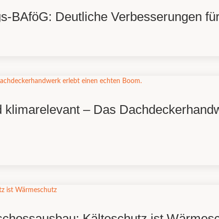
egs-BAföG: Deutliche Verbesserungen für
und klimarelevant – Das Dachdeckerhandw
schossausbau: Kälteschutz ist Wärmes