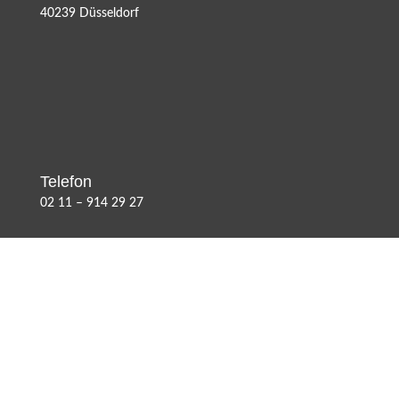
40239 Düsseldorf
Telefon
02 11 – 914 29 27
Fax
02 11 – 699 32 68 8