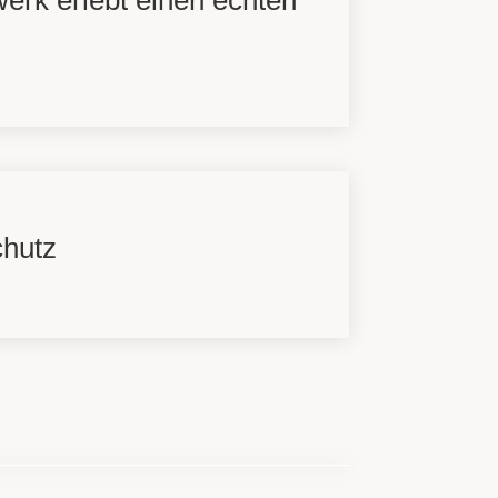
erk erlebt einen echten
chutz