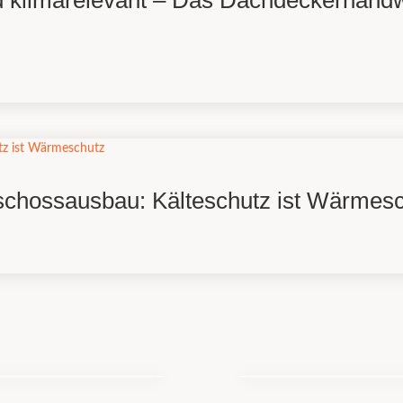
und klimarelevant – Das Dachdeckerhandw
schossausbau: Kälteschutz ist Wärmes